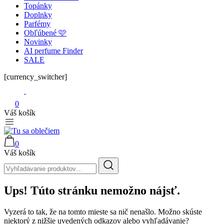
Topánky
Doplnky
Parfémy
Obľúbené 🩷
Novinky
AI perfume Finder
SALE
[currency_switcher]
0
Váš košík
0
Tu sa oblečiem
Váš košík
Vyhľadajte:
Ups! Túto stránku nemožno nájsť.
Vyzerá to tak, že na tomto mieste sa nič nenašlo. Možno skúste
niektorý z nižšie uvedených odkazov alebo vyhľadávanie?