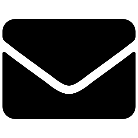
Prejsť
na
obsah