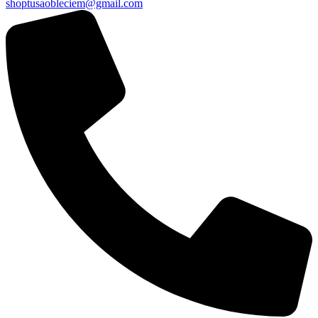
shoptusaobleciem@gmail.com