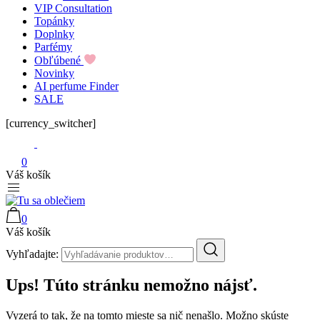
VIP Consultation
Topánky
Doplnky
Parfémy
Obľúbené
Novinky
AI perfume Finder
SALE
[currency_switcher]
0
Váš košík
0
Tu sa oblečiem
Váš košík
Vyhľadajte:
Ups! Túto stránku nemožno nájsť.
Vyzerá to tak, že na tomto mieste sa nič nenašlo. Možno skúste