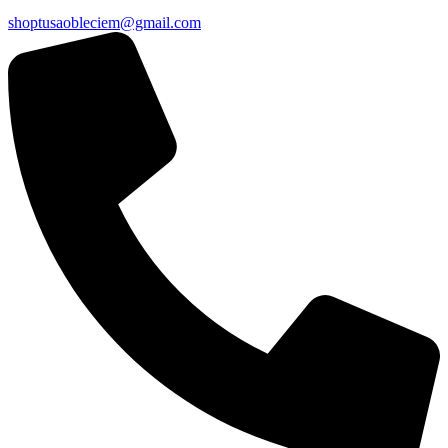
shoptusaobleciem@gmail.com