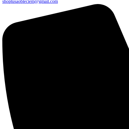
shoptusaobleciem@gmail.com