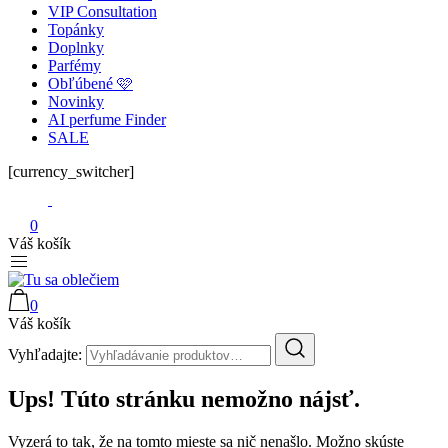
VIP Consultation
Topánky
Doplnky
Parfémy
Obľúbené 🩷
Novinky
AI perfume Finder
SALE
[currency_switcher]
0
Váš košík
0
Tu sa oblečiem
Váš košík
Vyhľadajte:
Ups! Túto stránku nemožno nájsť.
Vyzerá to tak, že na tomto mieste sa nič nenašlo. Možno skúste