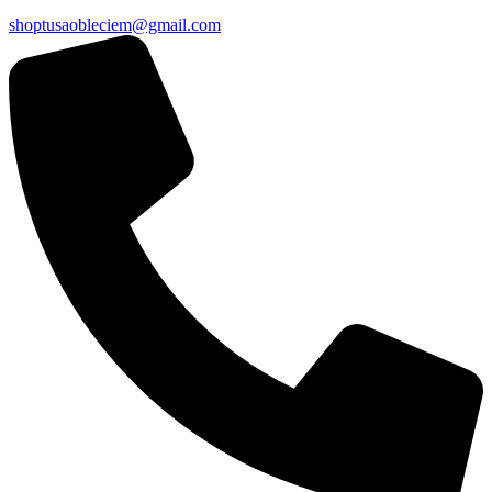
shoptusaobleciem@gmail.com