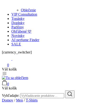
Oblečenie
VIP Consultation
Topánky
Doplnky
Parfémy
Obľúbené 🩷
Novinky
AI perfume Finder
SALE
[currency_switcher]
0
Váš košík
0
Tu sa oblečiem
Váš košík
Vyhľadajte:
Domov
/
Men
/
T-Shirts