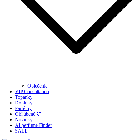
Oblečenie
VIP Consultation
Topánky
Doplnky
Parfémy
Obľúbené 🩷
Novinky
AI perfume Finder
SALE