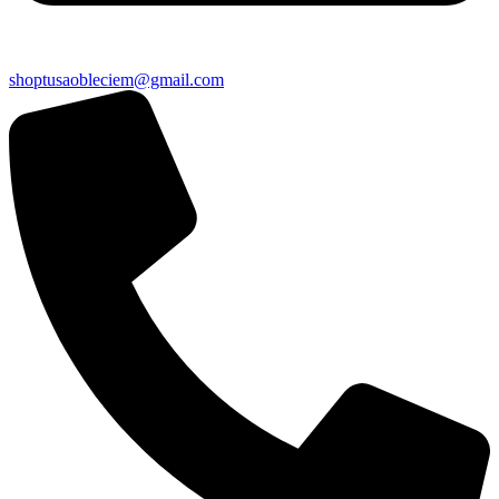
shoptusaobleciem@gmail.com