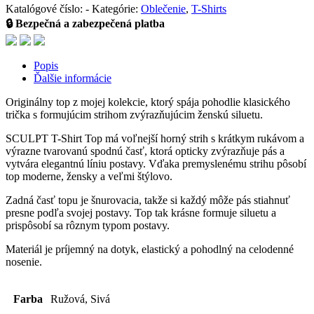
Katalógové číslo:
-
Kategórie:
Oblečenie
,
T-Shirts
🔒 Bezpečná a zabezpečená platba
Popis
Ďalšie informácie
Originálny top z mojej kolekcie, ktorý spája pohodlie klasického
trička s formujúcim strihom zvýrazňujúcim ženskú siluetu.
SCULPT T-Shirt Top má voľnejší horný strih s krátkym rukávom a
výrazne tvarovanú spodnú časť, ktorá opticky zvýrazňuje pás a
vytvára elegantnú líniu postavy. Vďaka premyslenému strihu pôsobí
top moderne, žensky a veľmi štýlovo.
Zadná časť topu je šnurovacia, takže si každý môže pás stiahnuť
presne podľa svojej postavy. Top tak krásne formuje siluetu a
prispôsobí sa rôznym typom postavy.
Materiál je príjemný na dotyk, elastický a pohodlný na celodenné
nosenie.
Farba
Ružová, Sivá