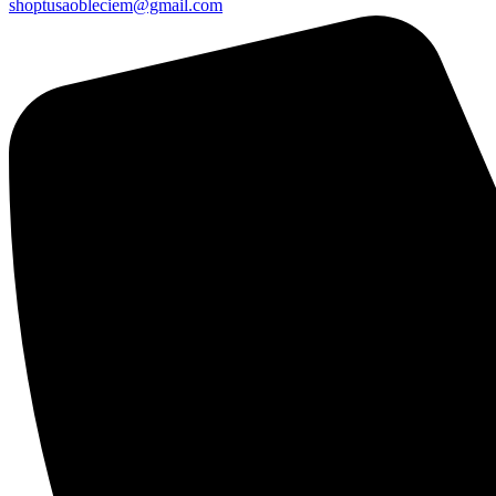
shoptusaobleciem@gmail.com