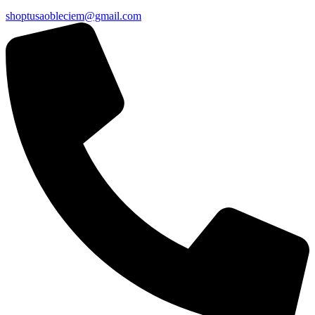
shoptusaobleciem@gmail.com