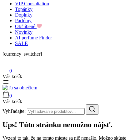
VIP Consultation
Topánky
Doplnky
Parfémy
Obľúbené
Novinky
AI perfume Finder
SALE
[currency_switcher]
0
Váš košík
0
Tu sa oblečiem
Váš košík
Vyhľadajte:
Ups! Túto stránku nemožno nájsť.
Vyzerá to tak, že na tomto mieste sa nič nenašlo. Možno skúste